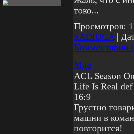
Жаль, что с и
токо...
Просмотров:
1
SADIUGA
|
Дат
Комментарии (
Мде
ACL Season One
Life Is Real d
16:9
Грустно товар
машни в коман
повторится!