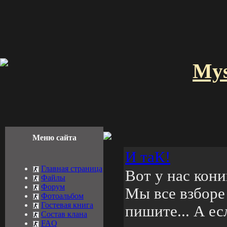
Mys
Меню сайта
И таК!
Главная страница
Вот у нас кони
Файлы
Форум
Мы все взборе 
Фотоальбом
Гостевая книга
пишите... А ес
Состав клана
FAQ