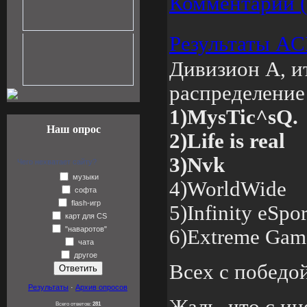
Комментарии (
Результаты A
Дивизион А, и
распределение
1)MysTic^sQ.
Наш опрос
2)Life is real
3)Nvk
Чего нехватает сайту?
музыки
4)WorldWide
софта
flash-игр
5)Infinity eSpor
карт для CS
"наваротов"
6)Extreme Gam
чата
другое
Всех с победой
Результаты
·
Архив опросов
Всего ответов:
281